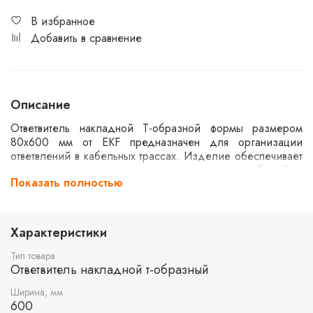
В избранное
Добавить в сравнение
Описание
Ответвитель накладной Т-образной формы размером
80х600 мм от EKF предназначен для организации
ответвлений в кабельных трассах. Изделие обеспечивает
надежное соединение и распределение кабелей в
Показать полностью
электрических системах. Применяется в промышленных и
коммерческих объектах для упрощения монтажа и
обслуживания кабельных линий.
Характеристики
Тип товара
Ответвитель накладной т-образный
Ширина, мм
600