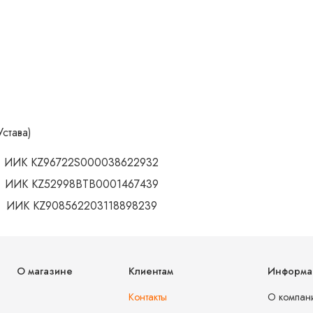
става)
ИИК KZ96722S000038622932
ИИК KZ52998BTB0001467439
ИИК KZ908562203118898239
О магазине
Клиентам
Информа
Контакты
О компан