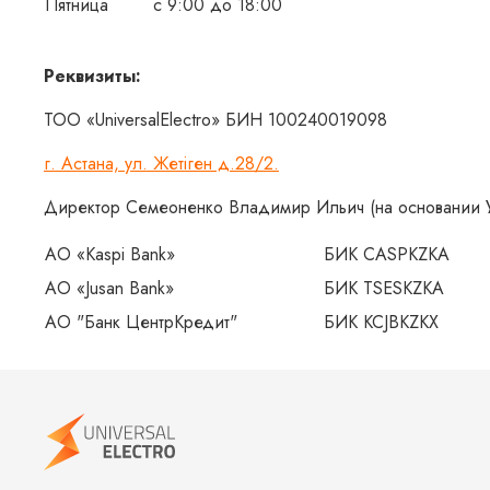
Пятница
с 9:00 до 18:00
Реквизиты:
ТОО «UniversalElectro» БИН 100240019098
г. Астана, ул. Жетiген д.28/2.
Директор Семеоненко Владимир Ильич (на основании У
АО «Kaspi Bank»
БИК CASPKZKA
АО «Jusan Bank»
БИК TSESKZKA
АО "Банк ЦентрКредит"
БИК KCJBKZKX