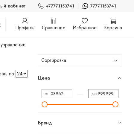
ый кабинет
+77771153741
77771153741
Профиль
Сравнение
Избранное
Корзина
 управление
ать по:
Цена
—
от
до
Бренд