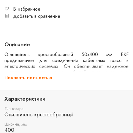
В избранное
Добавить в сравнение
Описание
Ответвитель крестообразный 50х400 мм EKF
предназначен для соединения кабельных трасс в
электрических системах. Он обеспечивает надежное
крепление и распределение кабелей, упрощая монтаж и
Показать полностью
обслуживание. Изделие выполнено из прочных
материалов, что гарантирует долговечность и
устойчивость к внешним воздействиям. Подходит для
использования в различных промышленных и
Характеристики
коммерческих объектах.
Тип товара
Ответвитель крестообразный
Ширина, мм
400