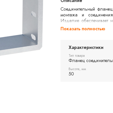
Описание
Соединительный фланец
монтажа и соединения
Изделие обеспечивает н
Фланец подходит для
Показать полностью
условиях, обеспечива
Изготовлен из прочн
окружающей среды.
Характеристики
Тип товара
Фланец соединитель
Высота, мм
50