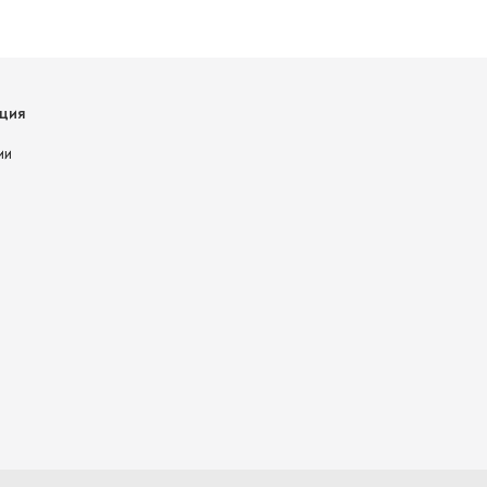
ция
ии