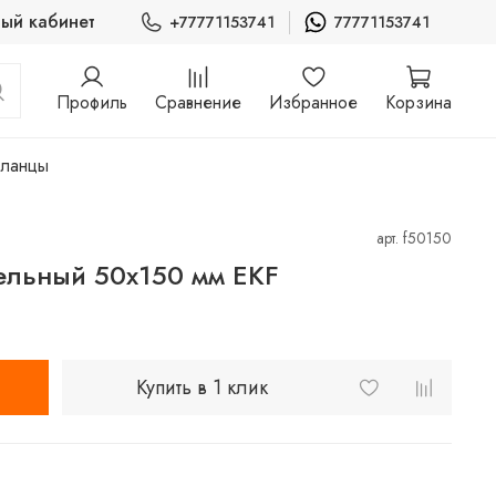
ый кабинет
+77771153741
77771153741
Профиль
Сравнение
Избранное
Корзина
фланцы
арт.
f50150
ельный 50x150 мм EKF
Купить в 1 клик