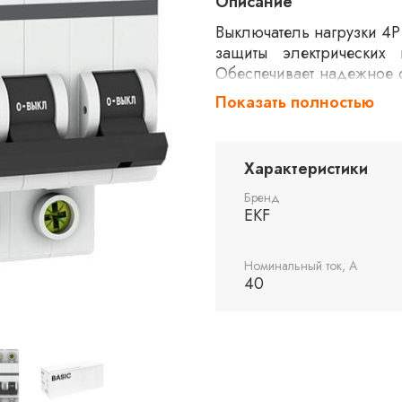
Описание
Выключатель нагрузки 4P
защиты электрически
Обеспечивает надежное 
системах. Устройств
Показать полностью
промышленных установк
электрических систем.
Характеристики
Бренд
EKF
Номинальный ток, А
40