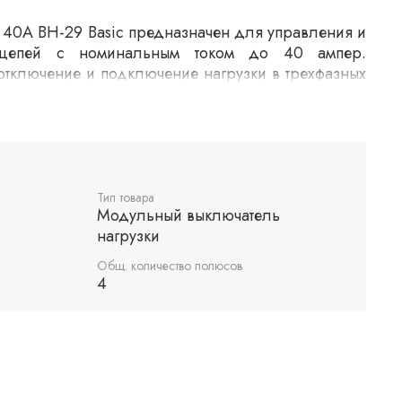
 40А ВН-29 Basic предназначен для управления и
х цепей с номинальным током до 40 ампер.
отключение и подключение нагрузки в трехфазных
о подходит для использования в бытовых и
ах, обеспечивая безопасность и долговечность
Тип товара
Модульный выключатель
нагрузки
Общ. количество полюсов
4