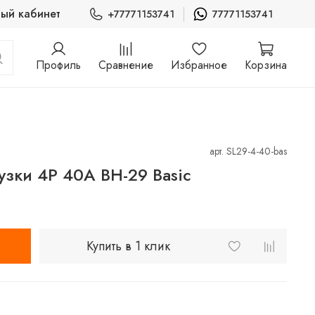
ый кабинет
+77771153741
77771153741
Профиль
Сравнение
Избранное
Корзина
арт.
SL29-4-40-bas
узки 4P 40А ВН-29 Basic
Купить в 1 клик