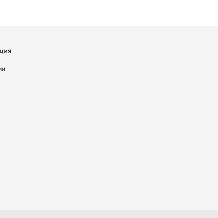
ция
ии