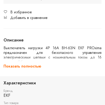
В избранное
Добавить в сравнение
Описание
Выключатель нагрузки 4P 16А ВН-63N EKF PROxima
предназначен для безопасного управления
электрическими цепями с номинальным током до 16
ампер. Обеспечивает размыкание и замыкание цепи,
Показать полностью
защищая оборудование от перегрузок. Подходит для
использования в промышленных и коммерческих
установках, где требуется надежное отключение
нагрузки. Четырехполюсная конструкция позволяет
Характеристики
управлять несколькими фазами одновременно.
Бренд
EKF
Тип товара