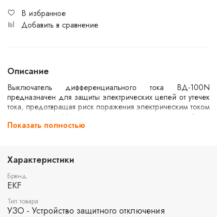
В избранное
Добавить в сравнение
Описание
Выключатель дифференциального тока ВД-100N
предназначен для защиты электрических цепей от утечек
тока, предотвращая риск поражения электрическим током
и возгорания. Модель рассчитана на номинальный ток
Показать полностью
80А и утечку 300мА. Устройство имеет 4 полюса и
обеспечивает защиту при токах короткого замыкания до
6кА. Дифференциальный выключатель подходит для
использования в жилых и коммерческих помещениях.
Характеристики
Бренд
EKF
Тип товара
УЗО - Устройство защитного отключения