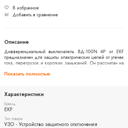
В избранное
Добавить в сравнение
Описание
Дифференциальный выключатель ВД-100N 4P от EKF
предназначен для защиты электрических цепей от утечек
тока, перегрузок и коротких замыканий. Он рассчитан на
номинальный ток 25А и утечку 30мА. Устройство имеет
Показать полностью
электромеханический принцип действия и рассчитано на
отключающую способность 6кА. Область применения
включает жилые и коммерческие помещения,
обеспечивая безопасность электроустановок.
Характеристики
Бренд
EKF
Тип товара
УЗО - Устройство защитного отключения