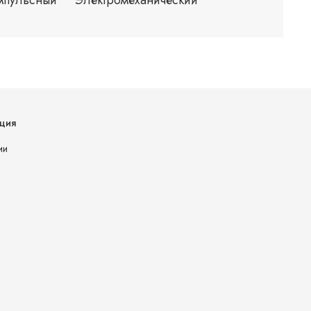
ция
ии