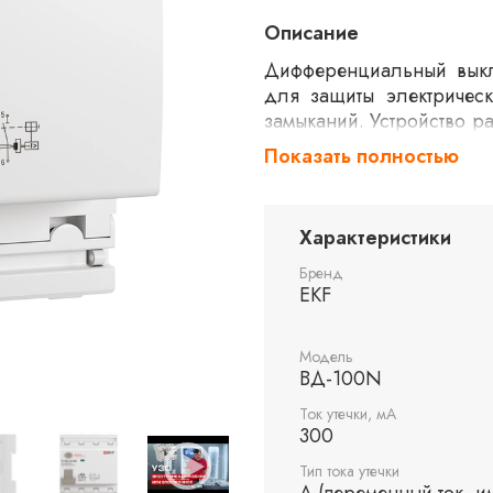
Описание
Дифференциальный выкл
для защиты электрическ
замыканий. Устройство р
Обеспечивает надежн
Показать полностью
принципу действия и в
для использования в быт
Характеристики
Бренд
EKF
Модель
ВД-100N
Ток утечки, мА
300
Тип тока утечки
A (переменный ток, 