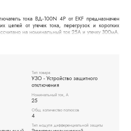
ючатель тока ВД-100N 4P от EKF предназначен
их цепей от утечек тока, перегрузок и коротких
ассчитано на номинальный ток 25А и утечку 300мА.
ую защиту благодаря электромеханическому
ысокой отключающей способности 6кА. Подходит
овых и промышленных установках.
Тип товара
УЗО - Устройство защитного
отключения
Номинальный ток, А
25
Общ. количество полюсов
4
Тип модуля дифференциальной защиты
импульсный
Электромеханический