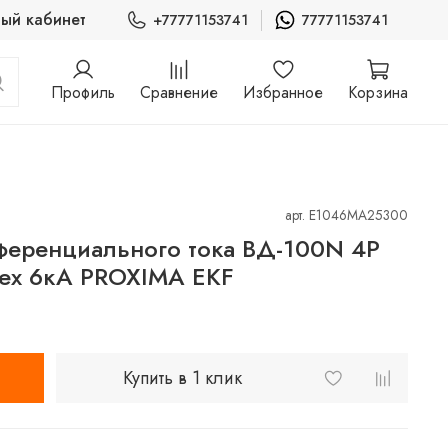
ый кабинет
+77771153741
77771153741
Профиль
Сравнение
Избранное
Корзина
арт.
E1046MA25300
ференциального тока ВД-100N 4P
ех 6кА PROXIMA EKF
Купить в 1 клик