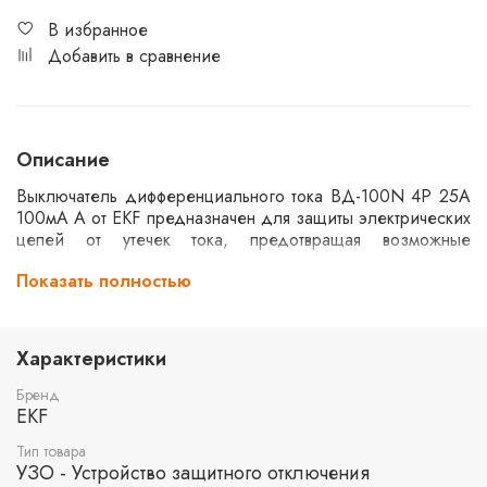
В избранное
Добавить в сравнение
Описание
Выключатель дифференциального тока ВД-100N 4P 25А
100мА A от EKF предназначен для защиты электрических
цепей от утечек тока, предотвращая возможные
поражения электрическим током и возгорания.
Показать полностью
Устройство рассчитано на номинальный ток 25А и утечку
100мА. Обладает электромеханическим принципом
действия и способен выдерживать ток короткого
замыкания до 6кА, что делает его надежным элементом
Характеристики
в системах распределения электроэнергии.
Бренд
EKF
Тип товара
УЗО - Устройство защитного отключения