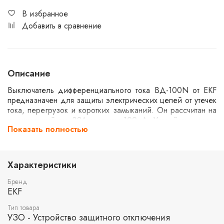
В избранное
Добавить в сравнение
Описание
Выключатель дифференциального тока ВД-100N от EKF
предназначен для защиты электрических цепей от утечек
тока, перегрузок и коротких замыканий. Он рассчитан на
номинальный ток 32А и утечку 100мА. Устройство имеет
Показать полностью
два полюса и тип AC, что делает его подходящим для
стандартных бытовых и промышленных применений.
Электромеханическая конструкция обеспечивает
надежную работу при токах короткого замыкания до 6кА.
Характеристики
Бренд
EKF
Тип товара
УЗО - Устройство защитного отключения