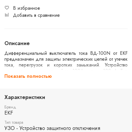
В избранное
Добавить в сравнение
Описание
Дифференциальный выключатель тока ВД-100N от EKF
предназначен для защиты электрических цепей от утечек
тока, перегрузок и коротких замыканий. Устройство
рассчитано на номинальный ток 100А и утечку 100мА. Тип
Показать полностью
AC обеспечивает защиту от переменного тока утечки.
Механизм электромеханического типа гарантирует
надежную работу при различных условиях эксплуатации.
Уровень отключающей способности составляет 6кА.
Характеристики
Бренд
EKF
Тип товара
УЗО - Устройство защитного отключения