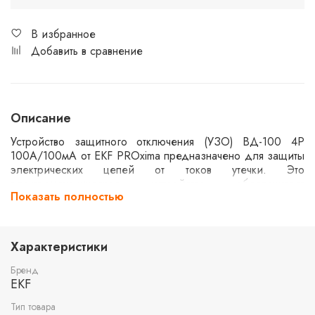
В избранное
Добавить в сравнение
Описание
Устройство защитного отключения (УЗО) ВД-100 4P
100А/100мА от EKF PROxima предназначено для защиты
электрических цепей от токов утечки. Это
электромеханическое устройство обеспечивает
Показать полностью
безопасность, предотвращая поражение электрическим
током и снижая риск возникновения пожара. УЗО
подходит для использования в жилых, коммерческих и
промышленных объектах, обеспечивая надежную защиту
Характеристики
в четырехполюсных системах.
Бренд
EKF
Тип товара