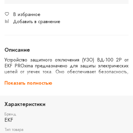
В избранное
Добавить в сравнение
Описание
Устройство защитного отключения (УЗО) ВД-100 2P от
EKF PROxima предназначено для защиты электрических
цепей от утечек тока. Оно обеспечивает безопасность,
предотвращая поражение электрическим током и
Показать полностью
возгорания. Устройство рассчитано на номинальный ток
80А и утечку 300мА. Электромеханический принцип
работы гарантирует надежное отключение в аварийных
ситуациях. Подходит для использования в различных
Характеристики
электрических системах.
Бренд
EKF
Тип товара