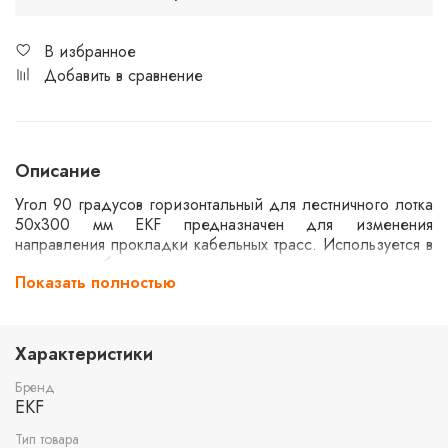
В избранное
Добавить в сравнение
Описание
Угол 90 градусов горизонтальный для лестничного лотка
50x300 мм EKF предназначен для изменения
направления прокладки кабельных трасс. Используется в
системах кабельных лотков для создания поворотов на
Показать полностью
90 градусов. Изготовлен из прочных материалов,
обеспечивает надежную фиксацию и устойчивость
конструкции. Применяется в промышленных и
коммерческих объектах для организации кабельных
Характеристики
систем.
Бренд
EKF
Тип товара