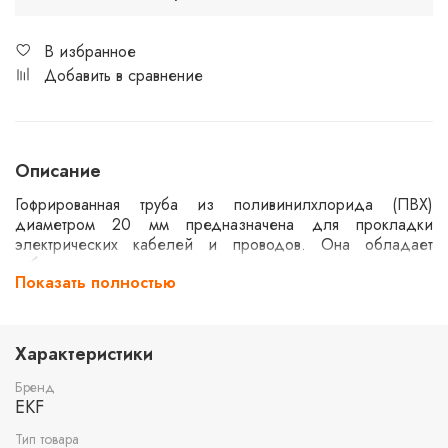
В избранное
Добавить в сравнение
Описание
Гофрированная труба из поливинилхлорида (ПВХ)
диаметром 20 мм предназначена для прокладки
электрических кабелей и проводов. Она обладает
гибкостью, что упрощает монтаж в сложных условиях.
Показать полностью
Протяжка внутри трубы облегчает процесс установки.
Длина трубы составляет 50 метров, что позволяет
использовать её для больших участков. Серый цвет
обеспечивает нейтральный внешний вид, подходящий
Характеристики
для различных интерьеров и экстерьеров.
Бренд
EKF
Тип товара