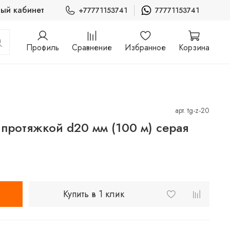
ый кабинет
+77771153741
77771153741
Профиль
Сравнение
Избранное
Корзина
арт.
tg-z-20
 протяжкой d20 мм (100 м) серая
Купить в 1 клик