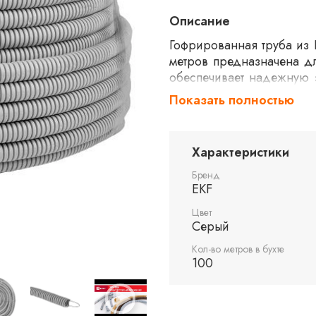
Описание
Гофрированная труба из
метров предназначена д
обеспечивает надежную 
воздействий. Гибкость к
Показать полностью
Серый цвет трубы EKF-P
промышленных и бытовых 
Характеристики
Бренд
EKF
Цвет
Серый
Кол-во метров в бухте
100