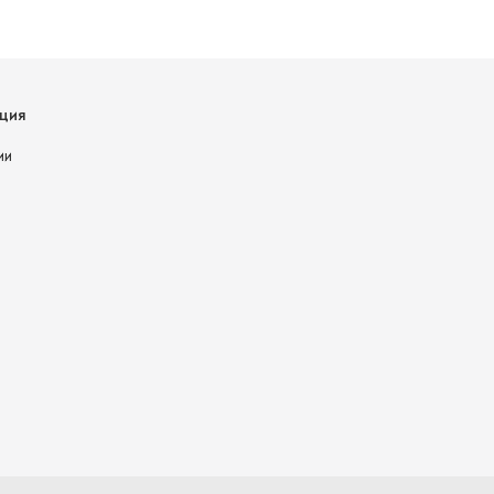
ция
ии