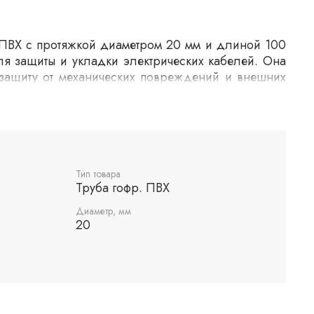
 ПВХ с протяжкой диаметром 20 мм и длиной 100
ля защиты и укладки электрических кабелей. Она
защиту от механических повреждений и внешних
онструкции облегчает монтаж в сложных условиях.
last способствует ее использованию в различных
установках.
Тип товара
Труба гофр. ПВХ
Диаметр, мм
20