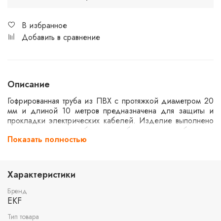
В избранное
Добавить в сравнение
Описание
Гофрированная труба из ПВХ с протяжкой диаметром 20
мм и длиной 10 метров предназначена для защиты и
прокладки электрических кабелей. Изделие выполнено
в сером цвете и обладает гибкостью, что облегчает
Показать полностью
процесс монтажа. Используется в строительстве и
электромонтаже для обеспечения безопасности и
долговечности кабельных систем.
Характеристики
Бренд
EKF
Тип товара