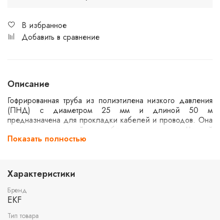
В избранное
Добавить в сравнение
Описание
Гофрированная труба из полиэтилена низкого давления
(ПНД) с диаметром 25 мм и длиной 50 м
предназначена для прокладки кабелей и проводов. Она
оснащена протяжкой, что облегчает установку. Черный
Показать полностью
цвет трубы обеспечивает дополнительную защиту от
ультрафиолетового излучения, что делает её
подходящей для использования как в помещениях, так и
на открытом воздухе.
Характеристики
Бренд
EKF
Тип товара