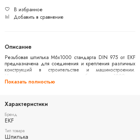
В избранное
Добавить в сравнение
Описание
Резьбовая шпилька М6x1000 стандарта DIN 975 от EKF
предназначена для соединения и крепления различных
конструкций в строительстве и машиностроении.
Изделие имеет метрическую резьбу и длину 1000 мм,
Показать полностью
что позволяет использовать его в широком спектре
монтажных работ. Изготовлено из прочных материалов,
обеспечивающих надежность и долговечность
соединений.
Характеристики
Бренд
EKF
Тип товара
Шпилька