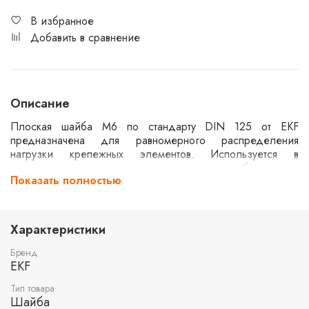
В избранное
Добавить в сравнение
Описание
Плоская шайба M6 по стандарту DIN 125 от EKF
предназначена для равномерного распределения
нагрузки крепежных элементов. Используется в
различных монтажных и строительных работах для
Показать полностью
предотвращения повреждений поверхности и увеличения
надежности соединений. Изготовлена из качественных
материалов, обеспечивающих долговечность и
устойчивость к коррозии.
Характеристики
Бренд
EKF
Тип товара
Шайба