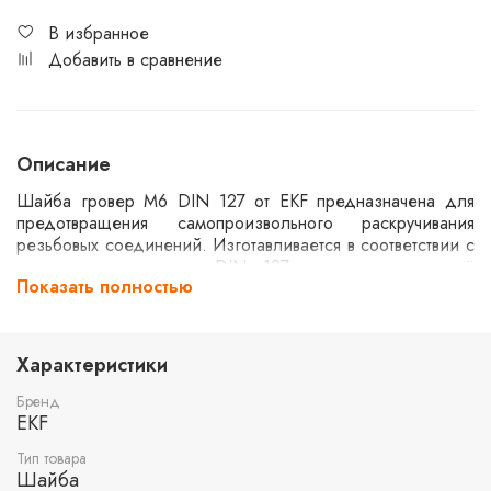
В избранное
Добавить в сравнение
Описание
Шайба гровер M6 DIN 127 от EKF предназначена для
предотвращения самопроизвольного раскручивания
резьбовых соединений. Изготавливается в соответствии с
немецким стандартом DIN 127, что гарантирует её
Показать полностью
надежность и долговечность. Используется в различных
отраслях, включая машиностроение и строительство, для
обеспечения надежности соединений в условиях
вибрации и динамических нагрузок.
Характеристики
Бренд
EKF
Тип товара
Шайба