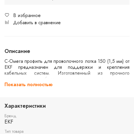
В избранное
Добавить в сравнение
Описание
С-Омега профиль для проволочного лотка 150 (1,5 мм) от
EKF предназначен для поддержки и крепления
кабельных систем. Изготовленный из прочного
материала, он обеспечивает надежную фиксацию и
Показать полностью
устойчивость конструкции. Толщина профиля составляет
1,5 мм, что придаёт дополнительную жесткость и
долговечность. Подходит для использования в
различных промышленных и коммерческих условиях.
Характеристики
Бренд
EKF
Тип товара