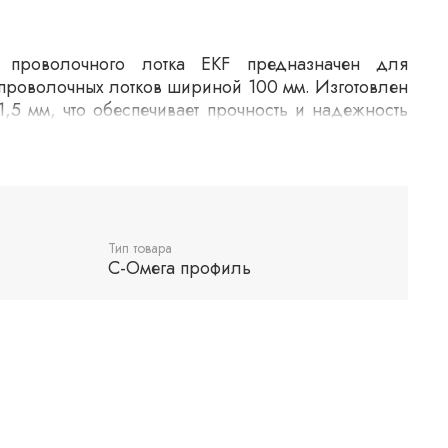
 проволочного лотка EKF предназначен для
проволочных лотков шириной 100 мм. Изготовлен
,5 мм, что обеспечивает прочность и надежность
тся в системах кабельных трасс для упрощения
ойчивости к нагрузкам. Подходит для установки в
 и коммерческих помещениях.
Тип товара
С-Омега профиль