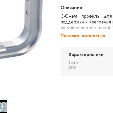
Описание
С-Омега профиль для
поддержки и крепления 
из материала толщиной 1
конструкции. Используе
Показать полностью
монтажа и повышения уст
различных промышленных
Характеристики
Бренд
EKF