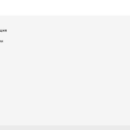
ция
ии