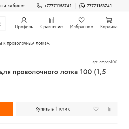
ый кабинет
+77771153741
77771153741
Профиль
Сравнение
Избранное
Корзина
ы к проволочным лоткам
арт.
ompcp100
для проволочного лотка 100 (1,5
Купить в 1 клик