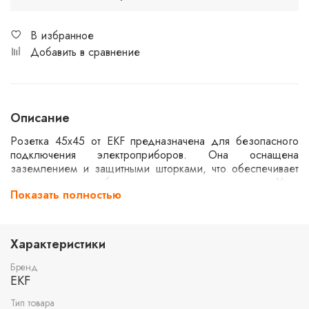
В избранное
Добавить в сравнение
Описание
Розетка 45х45 от EKF предназначена для безопасного
подключения электроприборов. Она оснащена
заземлением и защитными шторками, что обеспечивает
дополнительную безопасность в эксплуатации. Угол
Показать полностью
подключения составляет 90 градусов, что может быть
удобно для определенных монтажных решений. Красный
цвет корпуса может быть использован для обозначения
специальных зон или оборудования.
Характеристики
Бренд
EKF
Тип товара