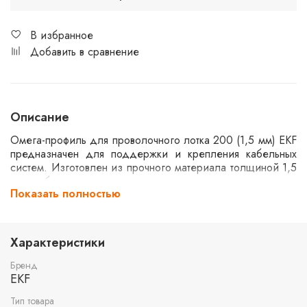
В избранное
Добавить в сравнение
Описание
Омега-профиль для проволочного лотка 200 (1,5 мм) EKF
предназначен для поддержки и крепления кабельных
систем. Изготовлен из прочного материала толщиной 1,5
мм, обеспечивающего надежность и долговечность
Показать полностью
конструкции. Используется в различных промышленных и
коммерческих установках для организации кабельных
трасс. Совместим с проволочными лотками шириной 200
мм.
Характеристики
Бренд
EKF
Тип товара