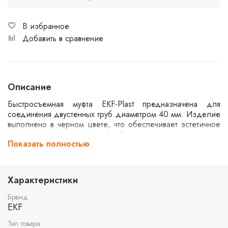
В избранное
Добавить в сравнение
Описание
Быстросъемная муфта EKF-Plast предназначена для
соединения двустенных труб диаметром 40 мм. Изделие
выполнено в черном цвете, что обеспечивает эстетичное
сочетание с различными трубопроводными системами.
Показать полностью
Муфта облегчает монтаж и демонтаж, обеспечивая
надежное и герметичное соединение. Применяется в
системах водоснабжения, канализации и других
инженерных коммуникациях.
Характеристики
Бренд
EKF
Тип товара