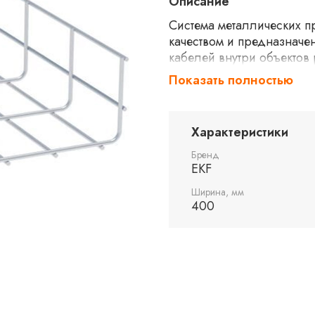
Описание
Система металлических п
качеством и предназнач
кабелей внутри объектов
значительно проще монтир
Показать полностью
системные аксессуары (уг
типов лотков. Любые пово
непосредственно на мест
Характеристики
позволяет разработать к
проволочных лотков R-Lin
Бренд
EKF
сохранность всех характ
конструкция проволочного
Ширина, мм
хранении.
400