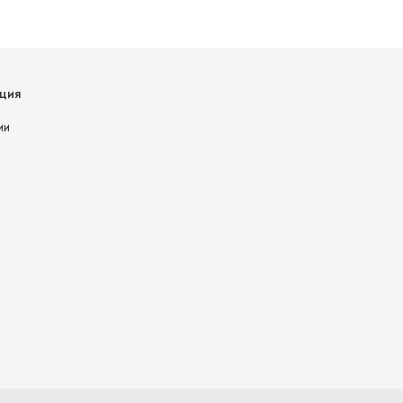
ция
ии