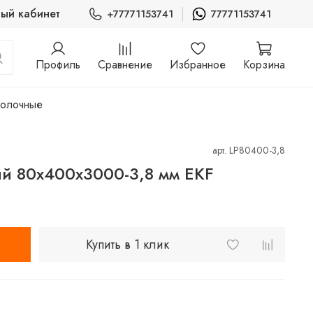
ый кабинет
+77771153741
77771153741
Профиль
Сравнение
Избранное
Корзина
волочные
арт.
LP80400-3,8
й 80х400х3000-3,8 мм EKF
Купить в 1 клик