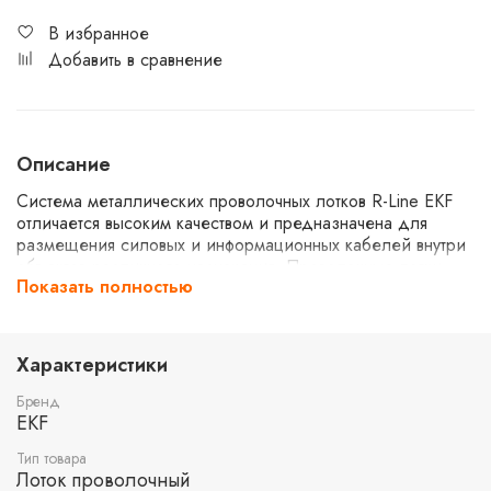
В избранное
Добавить в сравнение
Описание
Система металлических проволочных лотков R-Line EKF
отличается высоким качеством и предназначена для
размещения силовых и информационных кабелей внутри
объектов различного назначения. Проволочные лотки
Показать полностью
значительно проще монтируются, т.к. для построения
трассы не требуются системные аксессуары (углы,
ответвители, переходники), как для других типов лотков.
Любые повороты и ответвления изготавливаются
Характеристики
непосредственно на месте монтажа. Широкий ряд
типоразмеров лотков позволяет разработать кабельную
Бренд
трассу любой сложности. Испытания проволочных лотков
EKF
R-Line EKF показали высокую огнестойкость и
Тип товара
сохранность всех характеристик в условиях пожара.
Лоток проволочный
Облегченная конструкция проволочного лотка делает его