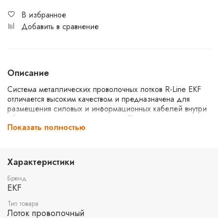
В избранное
Добавить в сравнение
Описание
Система металлических проволочных лотков R-Line EKF
отличается высоким качеством и предназначена для
размещения силовых и информационных кабелей внутри
объектов различного назначения. Проволочные лотки
Показать полностью
значительно проще монтируются, т.к. для построения
трассы не требуются системные аксессуары (углы,
ответвители, переходники), как для других типов лотков.
Любые повороты и ответвления изготавливаются
Характеристики
непосредственно на месте монтажа. Широкий ряд
типоразмеров лотков позволяет разработать кабельную
Бренд
трассу любой сложности. Испытания проволочных лотков
EKF
R-Line EKF показали высокую огнестойкость и
Тип товара
сохранность всех характеристик в условиях пожара.
Лоток проволочный
Облегченная конструкция проволочного лотка делает его