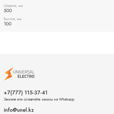
легким в транспортировке и хранении.
Ширина, мм
500
Высота, мм
100
+7(777) 115-37-41
Звоните или оставляйте заказы на Whatsapp
info@unel.kz