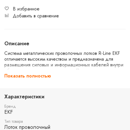
В избранное
Добавить в сравнение
Описание
Система металлических проволочных лотков R-Line EKF
отличается высоким качеством и предназначена для
размещения силовых и информационных кабелей внутри
объектов различного назначения. Проволочные лотки
Показать полностью
значительно проще монтируются, т.к. для построения
трассы не требуются системные аксессуары (углы,
ответвители, переходники), как для других типов лотков.
Любые повороты и ответвления изготавливаются
Характеристики
непосредственно на месте монтажа. Широкий ряд
типоразмеров лотков позволяет разработать кабельную
Бренд
трассу любой сложности. Испытания проволочных лотков
EKF
R-Line EKF показали высокую огнестойкость и
Тип товара
сохранность всех характеристик в условиях пожара.
Лоток проволочный
Облегченная конструкция проволочного лотка делает его