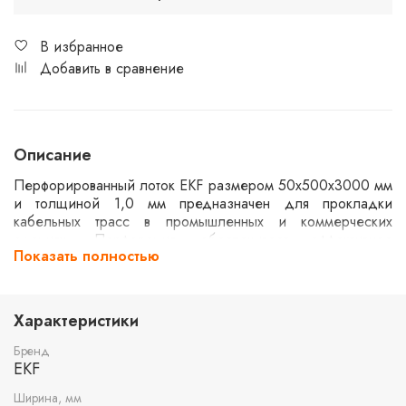
В избранное
Добавить в сравнение
Описание
Перфорированный лоток EKF размером 50х500х3000 мм
и толщиной 1,0 мм предназначен для прокладки
кабельных трасс в промышленных и коммерческих
зданиях. Перфорация обеспечивает эффективное
Показать полностью
охлаждение кабелей и упрощает крепление. Лоток
изготовлен из прочного материала, что гарантирует
долговечность и надежность в эксплуатации. Подходит
для использования в системах электроснабжения и
Характеристики
автоматизации.
Бренд
EKF
Ширина, мм