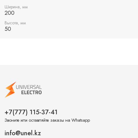
для его прокладки или замены. Широкий ряд
Ширина, мм
типоразмеров лотков и аксессуаров к ним позволяет
200
разработать кабельную трассу любой сложности.
Испытания лестничных лотков показали высокую
Высота, мм
50
огнестойкость и сохранность всех характеристик в
условиях пожара.
+7(777) 115-37-41
Звоните или оставляйте заказы на Whatsapp
info@unel.kz