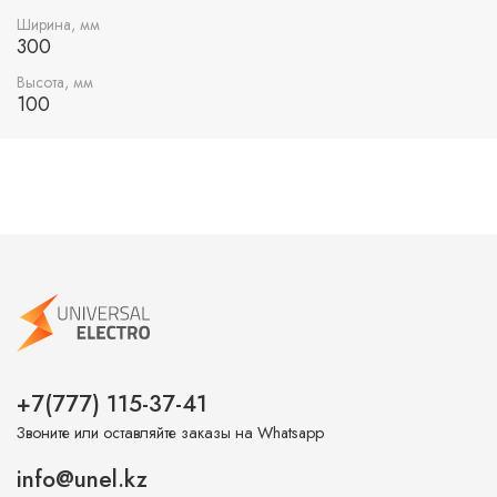
для его прокладки или замены. Широкий ряд
Ширина, мм
типоразмеров лотков и аксессуаров к ним позволяет
300
разработать кабельную трассу любой сложности.
Испытания лестничных лотков показали высокую
Высота, мм
100
огнестойкость и сохранность всех характеристик в
условиях пожара.
+7(777) 115-37-41
Звоните или оставляйте заказы на Whatsapp
info@unel.kz