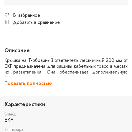
В избранное
Добавить в сравнение
Описание
Крышка на Т-образный ответвитель лестничный 200 мм от
EKF предназначена для защиты кабельных трасс в местах
их разветвления. Она обеспечивает дополнительную
безопасность и предотвращает попадание пыли и влаги
Показать полностью
внутрь системы. Изделие совместимо с лестничными
кабельными лотками шириной 200 мм и подходит для
использования в промышленных и коммерческих
установках.
Характеристики
Бренд
EKF
Тип товара