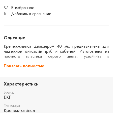
В избранное
Добавить в сравнение
Описание
Крепеж-клипса диаметром 40 мм предназначена для
надежной фиксации труб и кабелей. Изготовлена из
прочного пластика серого цвета, устойчива к
механическим повреждениям и воздействию
Показать полностью
окружающей среды. В комплекте 30 штук, что позволяет
использовать их для монтажа различных систем.
Подходит для использования в строительстве и
электромонтаже.
Характеристики
Бренд
EKF
Тип товара
Крепеж-клипса