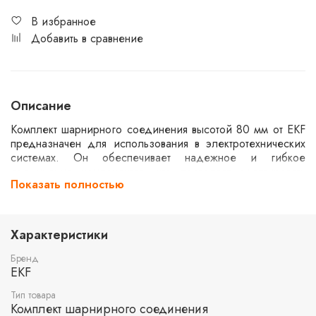
В избранное
Добавить в сравнение
Описание
Комплект шарнирного соединения высотой 80 мм от EKF
предназначен для использования в электротехнических
системах. Он обеспечивает надежное и гибкое
соединение компонентов, что позволяет адаптировать
Показать полностью
установки под различные условия эксплуатации.
Комплект может применяться в различных промышленных
и бытовых средах, обеспечивая долговечность и
устойчивость к механическим нагрузкам.
Характеристики
Бренд
EKF
Тип товара
Комплект шарнирного соединения