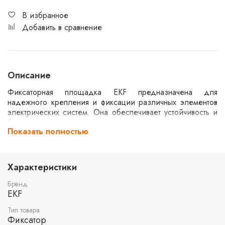
В избранное
Добавить в сравнение
Описание
Фиксаторная площадка EKF предназначена для
надежного крепления и фиксации различных элементов
электрических систем. Она обеспечивает устойчивость и
безопасность монтажа, минимизируя риск смещения
Показать полностью
компонентов. Применяется в различных
электротехнических установках и системах
распределения электроэнергии. Изготовлена из прочных
материалов, что гарантирует долговечность и надежность
Характеристики
в эксплуатации.
Бренд
EKF
Тип товара
Фиксатор