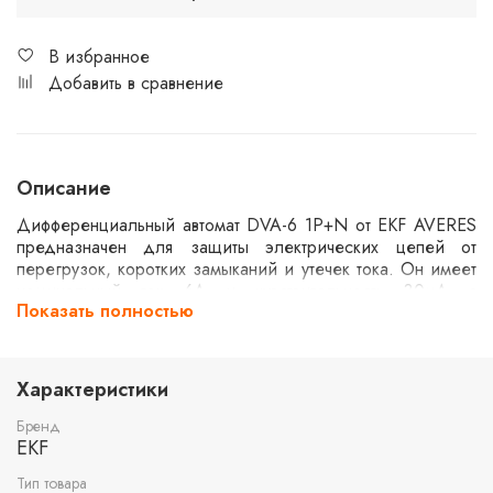
В избранное
Добавить в сравнение
Описание
Дифференциальный автомат DVA-6 1P+N от EKF AVERES
предназначен для защиты электрических цепей от
перегрузок, коротких замыканий и утечек тока. Он имеет
номинальный ток 6А и чувствительность 30мА с
Показать полностью
характеристикой отключения типа B. Автомат рассчитан на
работу в сетях переменного тока с максимальной
отключающей способностью 6кА, что делает его
подходящим для бытовых и коммерческих установок.
Характеристики
Бренд
EKF
Тип товара