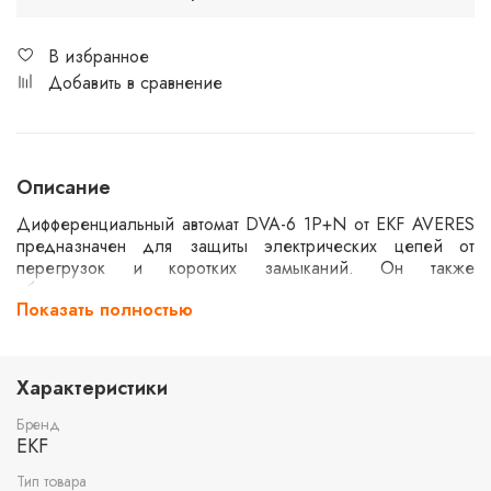
В избранное
Добавить в сравнение
Описание
Дифференциальный автомат DVA-6 1P+N от EKF AVERES
предназначен для защиты электрических цепей от
перегрузок и коротких замыканий. Он также
обеспечивает защиту от утечек тока, что повышает
Показать полностью
безопасность эксплуатации. Устройство рассчитано на
номинальный ток 25А и утечку 30мА, с характеристикой
отключения типа C. Максимальная отключающая
способность составляет 6кА, что делает его подходящим
Характеристики
для использования в бытовых и коммерческих установках.
Бренд
EKF
Тип товара