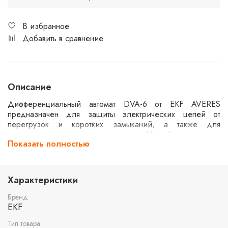
В избранное
Добавить в сравнение
Описание
Дифференциальный автомат DVA-6 от EKF AVERES
предназначен для защиты электрических цепей от
перегрузок и коротких замыканий, а также для
предотвращения утечек тока. Устройство имеет
Показать полностью
номинальный ток 20А и чувствительность 30мА, что
делает его подходящим для использования в бытовых и
промышленных сетях. Автомат оснащен функцией
отключения при токах утечки типа AC и рассчитан на
Характеристики
отключающую способность 6кА.
Бренд
EKF
Тип товара