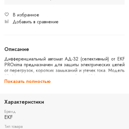
В избранное
Добавить в сравнение
Описание
Дифференциальный автомат АД-32 (селективный) от EKF
PROxima предназначен для защиты электрических цепей
от перегрузок, коротких замыканий и утечек тока. Модель
1P+N рассчитана на номинальный ток 63А и ток утечки
Показать полностью
100мА. Селективность обеспечивает приоритетное
отключение в случае аварии, что позволяет избежать
полного обесточивания системы. Подходит для
использования в жилых и коммерческих помещениях.
Характеристики
Бренд
EKF
Тип товара