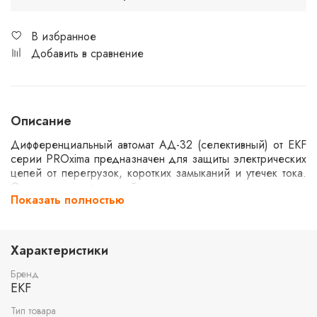
В избранное
Добавить в сравнение
Описание
Дифференциальный автомат АД-32 (селективный) от EKF
серии PROxima предназначен для защиты электрических
цепей от перегрузок, коротких замыканий и утечек тока.
Он оснащен функцией селективности, что позволяет
Показать полностью
избежать ложных срабатываний в сложных системах.
Устройство имеет конфигурацию 1P+N и рассчитано на
ток 50А с порогом утечки 100мА, что делает его
подходящим для использования в бытовых и
Характеристики
промышленных установках.
Бренд
EKF
Тип товара