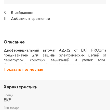
В избранное
Добавить в сравнение
Описание
Дифференциальный автомат АД-32 от EKF PROxima
предназначен для защиты электрических цепей от
перегрузок, коротких замыканий и утечек тока.
Селективный тип устройства обеспечивает приоритетное
Показать полностью
отключение в случае аварии. Модель 1P+N рассчитана
на номинальный ток 40А и порог утечки 100мА, что
делает её подходящей для использования в жилых и
коммерческих помещениях.
Характеристики
Бренд
EKF
Тип товара