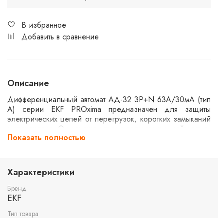
В избранное
Добавить в сравнение
Описание
Дифференциальный автомат АД-32 3P+N 63А/30мА (тип
А) серии EKF PROxima предназначен для защиты
электрических цепей от перегрузок, коротких замыканий
и утечек тока. Он оснащен тремя полюсами и нейтралью,
Показать полностью
что позволяет эффективно использовать его в трехфазных
системах. Ток утечки составляет 30 мА, что обеспечивает
высокий уровень безопасности. Тип А обеспечивает
защиту как от переменного, так и от пульсирующего
Характеристики
постоянного тока.
Бренд
EKF
Тип товара