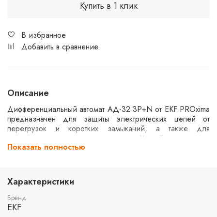
Купить в 1 клик
В избранное
Добавить в сравнение
Описание
Дифференциальный автомат АД-32 3P+N от EKF PROxima
предназначен для защиты электрических цепей от
перегрузок и коротких замыканий, а также для
предотвращения утечек тока. Устройство имеет
Показать полностью
номинальный ток 63А и чувствительность 30мА.
Характеристика срабатывания типа C и электронный
принцип работы обеспечивают надежную защиту.
Автомат рассчитан на защиту цепей с напряжением до
Характеристики
270В и обладает способностью отключения до 4,5кА.
Бренд
EKF