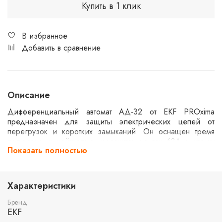
Купить в 1 клик
В избранное
Добавить в сравнение
Описание
Дифференциальный автомат АД-32 от EKF PROxima
предназначен для защиты электрических цепей от
перегрузок и коротких замыканий. Он оснащен тремя
полюсами и нейтралью, рассчитан на ток 63А и утечку
Показать полностью
100мА. Характеристика C и тип AC делают его
подходящим для стандартных бытовых и промышленных
применений. Электронная схема обеспечивает защиту
при напряжении до 270В, а предельная отключающая
Характеристики
способность составляет 4,5кА.
Бренд
EKF