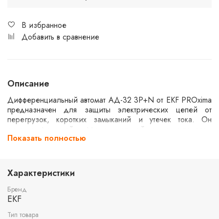
В избранное
Добавить в сравнение
Описание
Дифференциальный автомат АД-32 3P+N от EKF PROxima
предназначен для защиты электрических цепей от
перегрузок, коротких замыканий и утечек тока. Он
оснащен функцией дифференциальной защиты с порогом
Показать полностью
срабатывания 30 мА и рассчитан на номинальный ток 50
А. Устройство поддерживает работу с трехфазными
сетями и обеспечивает надежную защиту как для
бытовых, так и для промышленных применений.
Характеристики
Бренд
EKF
Тип товара