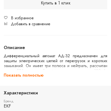
Купить в 1 клик
В избранное
Добавить в сравнение
Описание
Дифференциальный автомат АД-32 предназначен для
защиты электрических цепей от перегрузок и коротких
замыканий. Он имеет три полюса и нейтраль, рассчитан
на ток 50А с уставкой дифференциального тока 100мА.
Показать полностью
Характеристика C и тип AC делают его подходящим для
бытовых и коммерческих установок. Электронная схема
обеспечивает защиту при напряжении до 270В, а
номинальная отключающая способность составляет 4,5кА.
Характеристики
Бренд
EKF